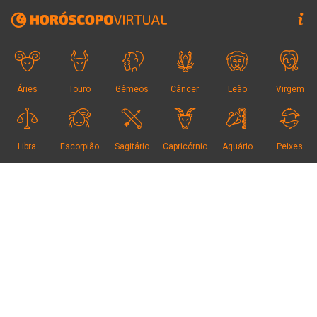
Áries
Touro
Gêmeos
Câncer
Leão
Virgem
Libra
Escorpião
Sagitário
Capricórnio
Aquário
Peixes